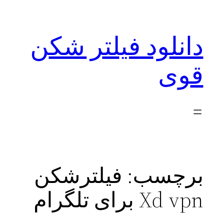
رفتن
به
دانلود فیلتر شکن
محتوا
قوی
برچسب:
فیلترشکن
Xd vpn برای تلگرام