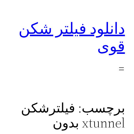
رفتن
به
دانلود فیلتر شکن
محتوا
قوی
برچسب:
فیلترشکن
xtunnel بدون