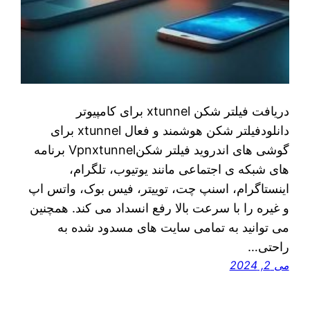
دریافت فیلتر شکن xtunnel برای کامپیوتر
دانلودفیلتر شکن هوشمند و فعال xtunnel برای
گوشی های اندروید فیلتر شکنVpnxtunnel برنامه
های شبکه ی اجتماعی مانند یوتیوب، تلگرام،
اینستاگرام، اسنپ چت، توییتر، فیس بوک، واتس اپ
و غیره را با سرعت بالا رفع انسداد می کند. همچنین
می توانید به تمامی سایت های مسدود شده به
راحتی…
می 2, 2024