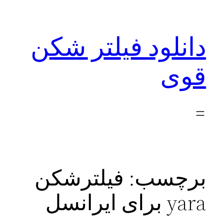
رفتن
به
دانلود فیلتر شکن
محتوا
قوی
برچسب:
فیلترشکن
yara برای ايرانسل