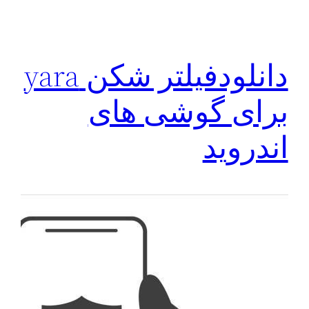
دانلودفیلتر شکن yara
برای گوشی های
اندروید