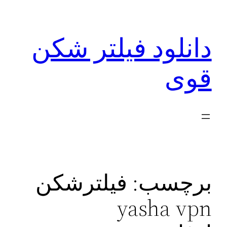
رفتن
به
دانلود فیلتر شکن
محتوا
قوی
برچسب:
فیلترشکن
yasha vpn