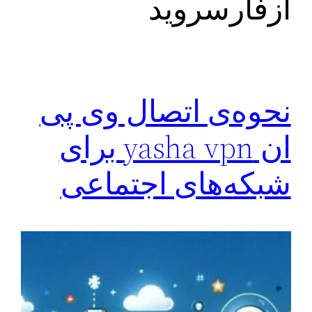
ازفارسروید
نحوه‌ی اتصال وی پی
ان yasha vpn برای
شبکه‌های اجتماعی