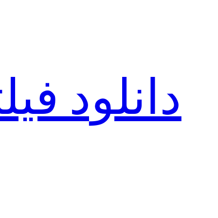
رفتن
به
محتوا
دانلود فی