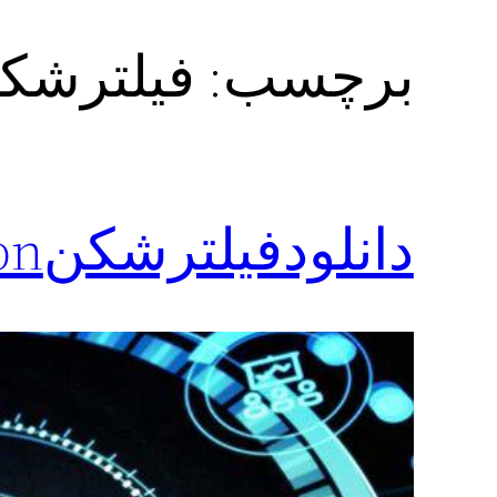
برچسب:
فیلترشکن Zoya vpn با لین
دانلودفیلترشکنZoya vpn بدون محدودیت