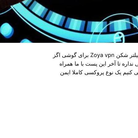
دانلودفیلترشکنZoya vpn بدون محدودیت نصب فیلتر شکن Zoya vpn برای گوشی اگز
نداره تا آخر این پست با ما همراه
 کنیم یک نوع پروکسی کاملا ایمن