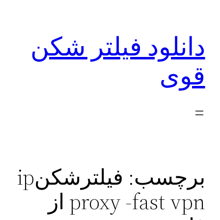
رفتن
به
دانلود فیلتر شکن
محتوا
قوی
برچسب:
فیلترشکنip
proxy -fast vpn از