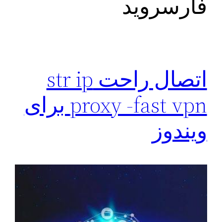
فارسروید
اتصال راحت str ip
proxy -fast vpn برای
ویندوز