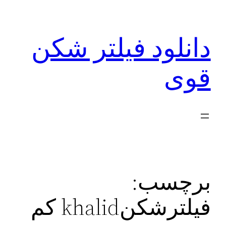
رفتن
به
دانلود فیلتر شکن
محتوا
قوی
برچسب:
فیلترشکنkhalid کم