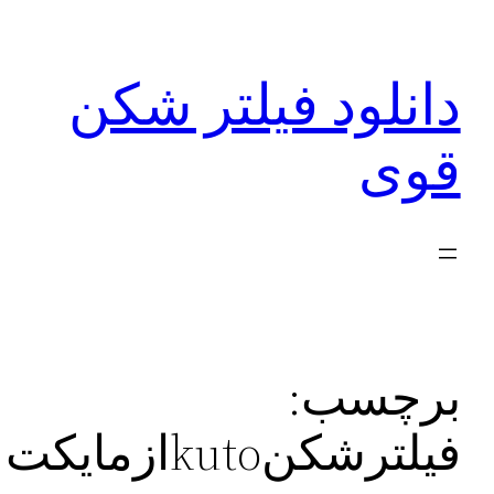
رفتن
به
دانلود فیلتر شکن
محتوا
قوی
برچسب:
فیلترشکنkutoازمایکت