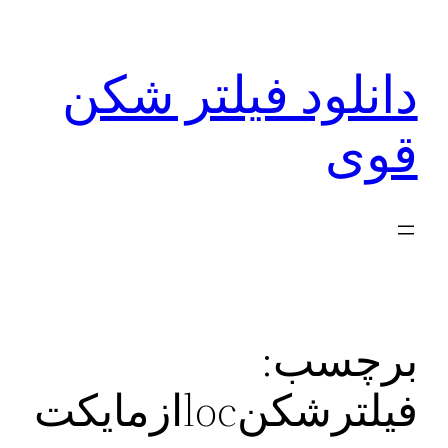
رفتن
به
دانلود فیلتر شکن
محتوا
قوی
برچسب:
فیلترشکنlocازمایکت