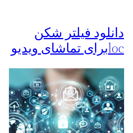
دانلود فیلتر شکن
locبرای تماشای ویدیو