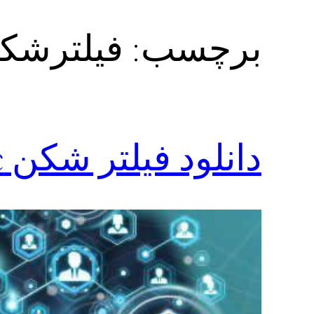
برچسب:
فیلترشکنlocبرای گوشی های ان
دانلود فیلتر شکن locبرای تماشای ویدیو