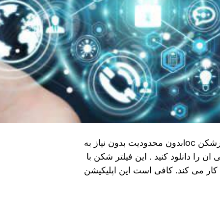
دانلود فیلتر شکن locبرای تماشای ویدیو اتصال فیلترشکن locبدون محدودیت بدون نیاز به
به صورت کاملا رایگان می توانید locوی پی ان را دانلود کنید . این فیلتر شکن با
ن همراه کار می کند. کافی است این اپلیکیشن