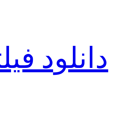
رفتن
به
محتوا
دانلود فی