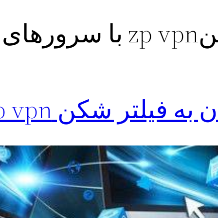
ی قوی
 فیلتر شکن zp vpn