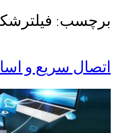
برچسب:
فیلترشکنzp vpn با سرورها
اتصال سریع و اسان به