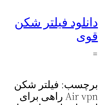
رفتن
به
دانلود فیلتر شکن
محتوا
قوی
برچسب:
فیلتر شکن
Air vpn راهی برای