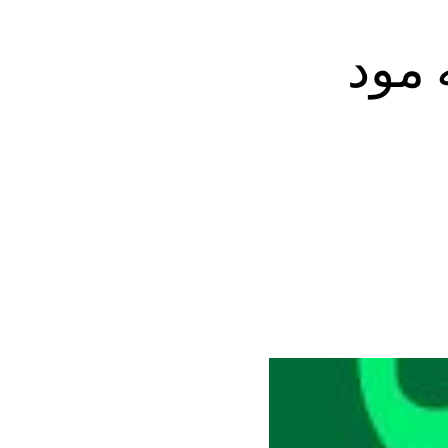
cool  نسخه مود