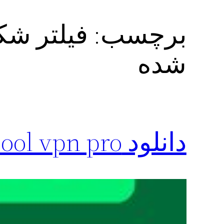
برچسب:
شده
دانلود cool vpn pro با لینک مستقیم