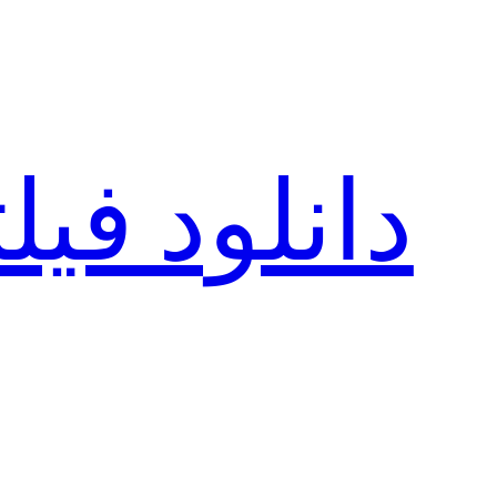
رفتن
به
محتوا
دانلود فی