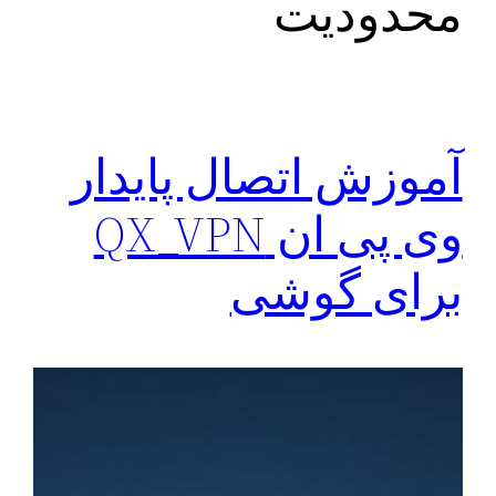
محدودیت
آموزش اتصال پایدار
وی پی ان QX_VPN
برای گوشی