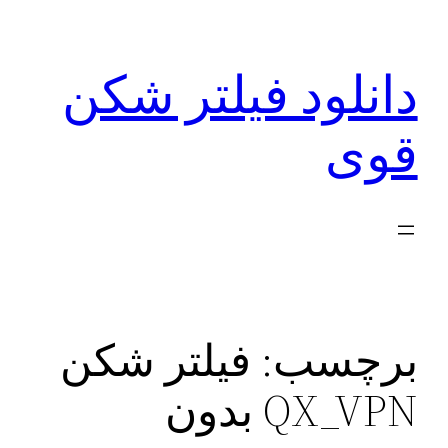
رفتن
به
دانلود فیلتر شکن
محتوا
قوی
برچسب:
فیلتر شکن
QX_VPN بدون