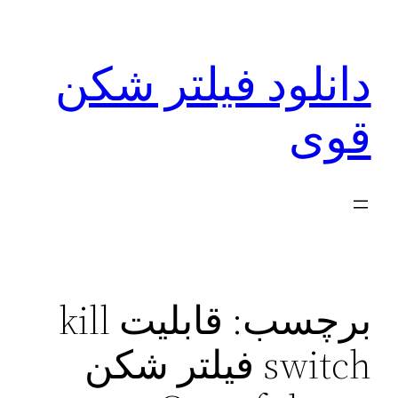
رفتن
به
دانلود فیلتر شکن
محتوا
قوی
برچسب:
قابلیت kill
switch فیلتر شکن