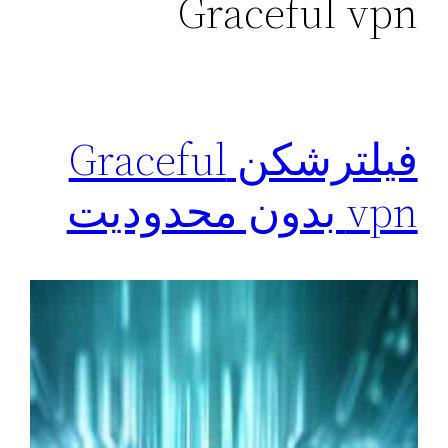
Graceful vpn
فیلترشکن Graceful
vpn بدون محدودیت