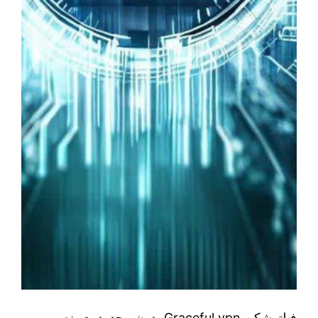
فیلترشکن Graceful vpn بدون محدودیت نصب