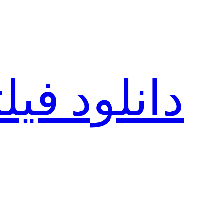
رفتن
به
محتوا
دانلود فی