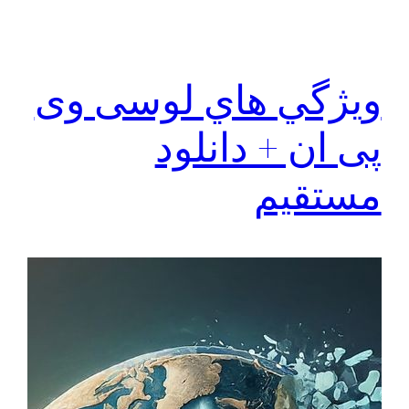
ويژگي هاي لوسی وی
پی ان + دانلود
مستقیم