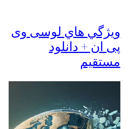
ويژگي هاي لوسی وی
پی ان + دانلود
مستقیم