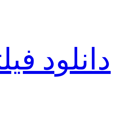
رفتن
به
محتوا
دانلود فی