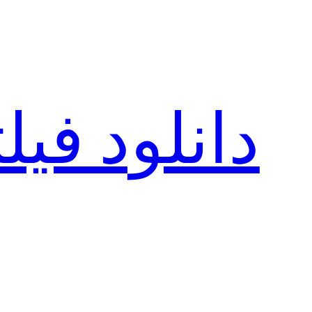
رفتن
به
محتوا
دانلود فی