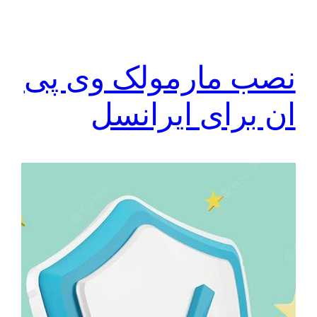
نصب مارمولک وی پی
ان برای ایرانسل