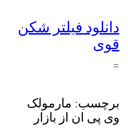
رفتن
به
دانلود فیلتر شکن
محتوا
قوی
برچسب:
مارمولک
وی پی ان از بازار