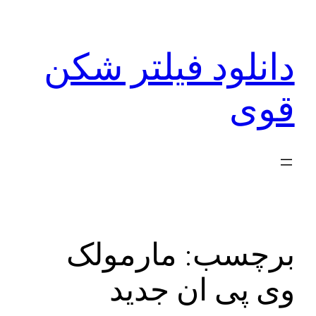
رفتن
به
دانلود فیلتر شکن
محتوا
قوی
برچسب:
مارمولک
وی پی ان جدید