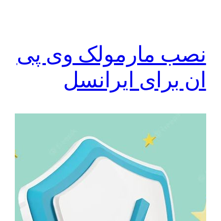
نصب مارمولک وی پی
ان برای ایرانسل