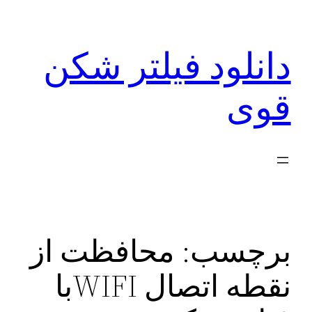
رفتن
به
دانلود فیلتر شکن
محتوا
قوی
برچسب:
محافظت از
نقطه اتصال WIFIبا