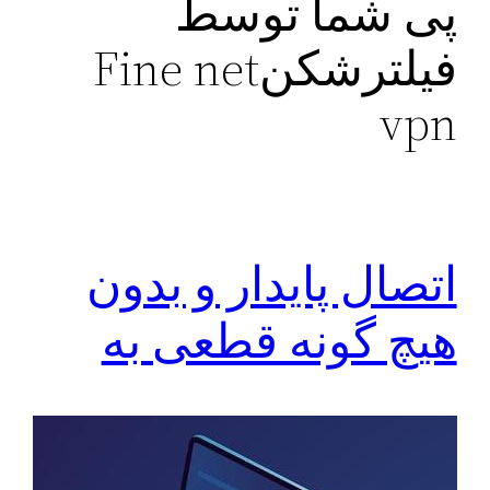
پی شما توسط
فیلترشکنFine net
vpn
اتصال پایدار و بدون
هیچ گونه قطعی به