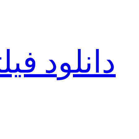
رفتن
به
محتوا
دانلود فی