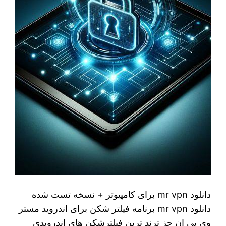
دانلود mr vpn برای کامپیوتر + نسخه تست شده
دانلود mr vpn برنامه فیلتر شکن برای اندروید مستر
وی پی ان جز ترند ترین فیلترشکن های اندرویدی