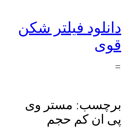
رفتن
به
دانلود فیلتر شکن
محتوا
قوی
برچسب:
مستر وی
پی ان کم حجم