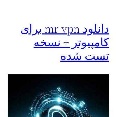
دانلود mr vpn برای
کامپیوتر + نسخه
تست شده