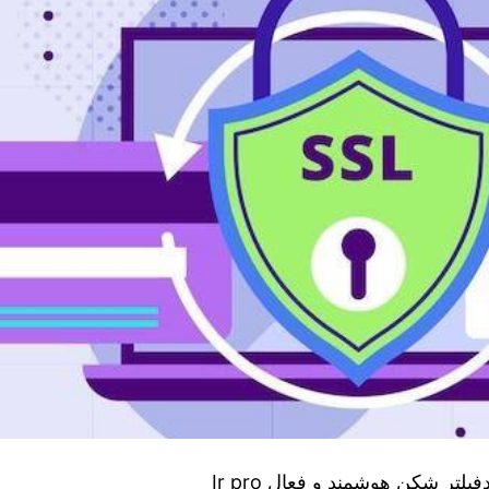
اتصال سریع و پایدار به فیلترشکن Ir pro vpn دانلودفیلتر شکن هوشمند و فعال Ir pro