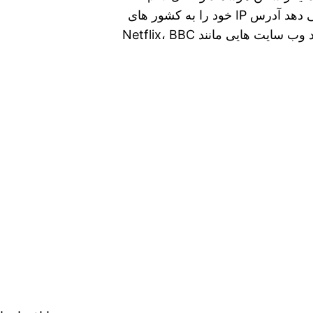
vpn فیلتر شکن سریع Ir pro vpn به شما امکان می دهد آدرس IP خود را به کشور های
مختلف تغییر دهید. همچنین این برنامه به رفع انسداد وب‌ سایت‌ هایی مانند Netflix، BBC