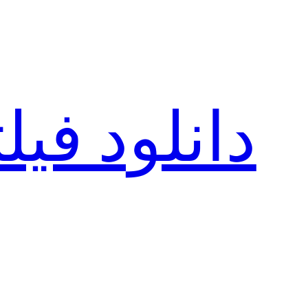
رفتن
به
محتوا
دانلود فی