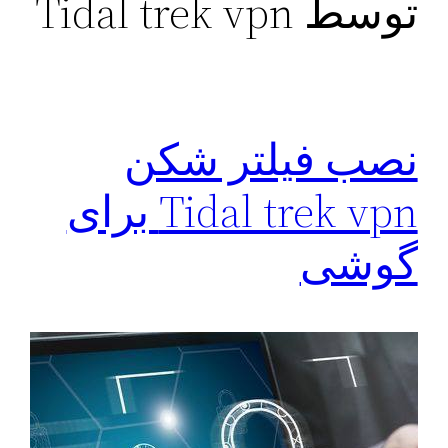
توسط Tidal trek vpn
نصب فیلتر شکن
Tidal trek vpn برای
گوشی