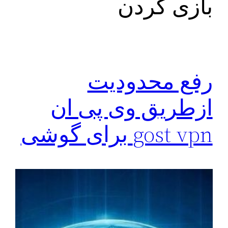
بازی کردن
رفع محدودیت
ازطریق وی پی ان
gost vpn برای گوشی