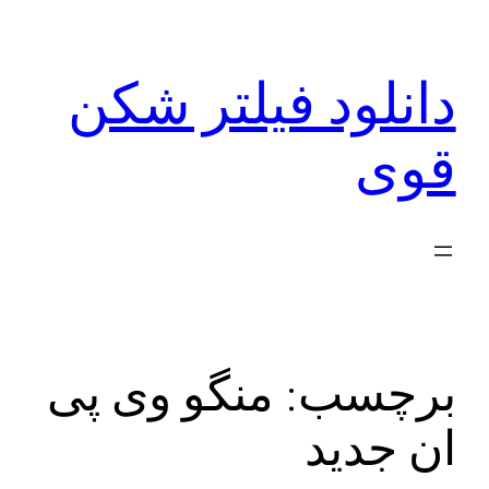
رفتن
به
دانلود فیلتر شکن
محتوا
قوی
برچسب:
منگو وی پی
ان جدید