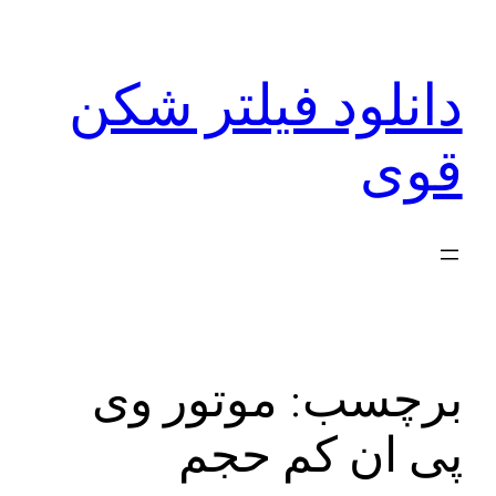
رفتن
به
دانلود فیلتر شکن
محتوا
قوی
برچسب:
موتور وی
پی ان کم حجم