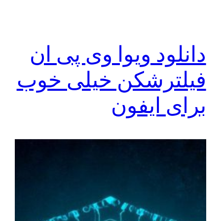
دانلود ویوا وی پی ان
فیلترشکن خیلی خوب
برای ایفون