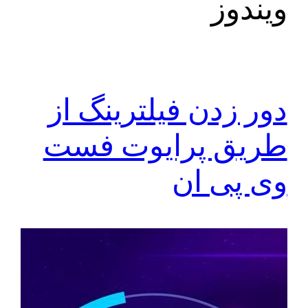
ویندوز
دور زدن فیلترینگ از
طریق پرایوت فست
وی پی ان