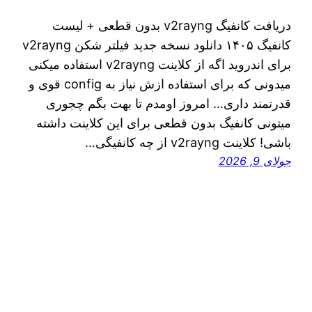
دریافت کانفیگ v2rayng بدون قطعی + لیست
کانفیگ ۱۴۰۵ دانلود نسخه جدید فیلتر شکن v2rayng
برای اندروید اگه از کلاینت v2rayng استفاده میکنی
میدونی که برای استفاده ازش نیاز به config قوی و
قدرتمند داری… امروز اومدم تا بهت بگم چجوری
میتونی کانفیگ بدون قطعی برای این کلاینت داشته
باشی! کلاینت v2rayng از چه کانفیگی…
جولای 9, 2026