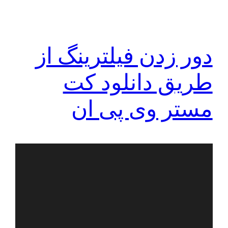
دور زدن فیلترینگ از
طریق دانلود کت
مستر وی پی ان