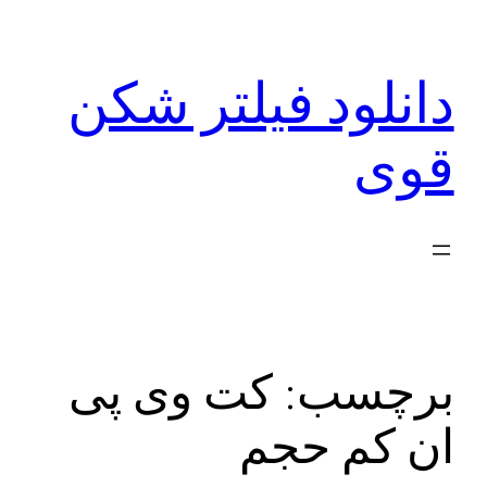
رفتن
به
دانلود فیلتر شکن
محتوا
قوی
برچسب:
کت وی پی
ان کم حجم