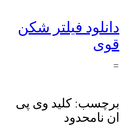
رفتن
به
دانلود فیلتر شکن
محتوا
قوی
برچسب:
کلید وی پی
ان نامحدود