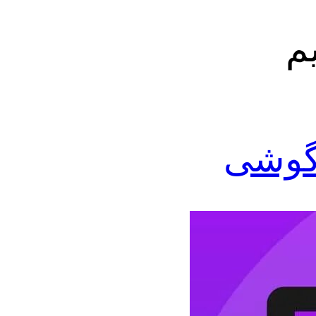
م
 گوشی