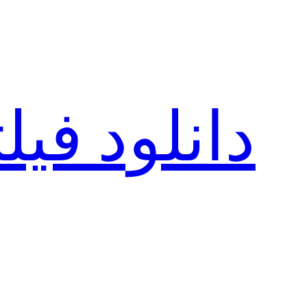
رفتن
به
محتوا
دانلود فی