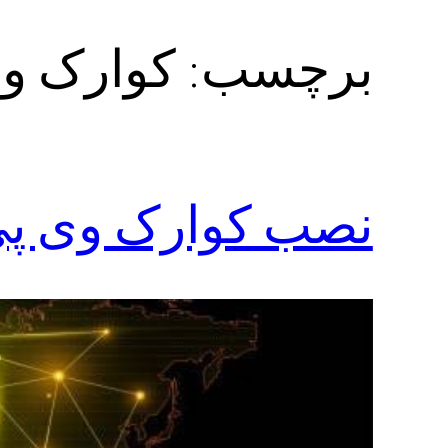
برچسب:
کوارک وی
نصب کوارک وی پی