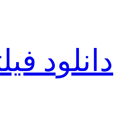
رفتن
به
محتوا
دانلود فی