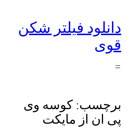
رفتن
به
دانلود فیلتر شکن
محتوا
قوی
برچسب:
کوسه وی
پی ان از مایکت