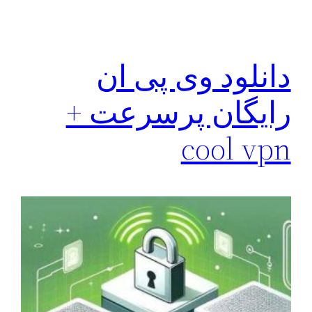
دانلود وی پی ان
رایگان پرسرعت +
cool vpn