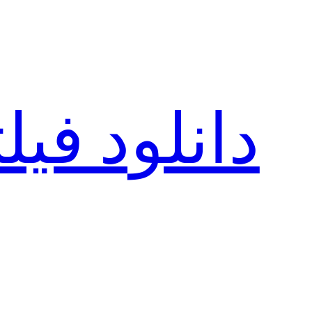
رفتن
به
محتوا
دانلود فی