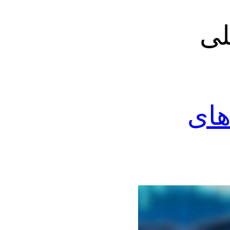
لی
های