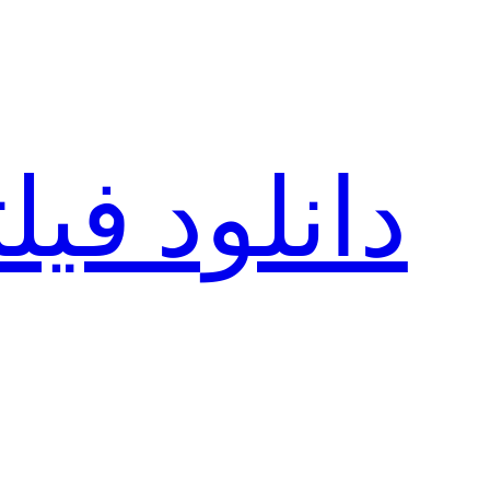
رفتن
به
محتوا
دانلود فی