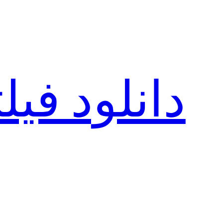
رفتن
به
محتوا
دانلود فی