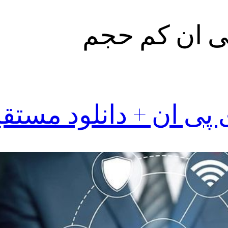
پی ان کم حجم
 پی ان + دانلود مستق