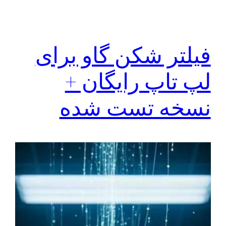
فیلتر شکن گاو برای
لپ تاپ رایگان +
نسخه تست شده