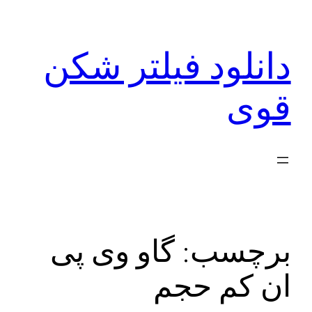
رفتن
به
دانلود فیلتر شکن
محتوا
قوی
برچسب:
گاو وی پی
ان کم حجم