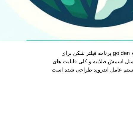
دور زدن فیلترینگ از طریق golden vpn دانلود golden vpn برنامه فیلتر شکن برای
مثل اسمش طلاییه و کلی قابلیت های
سیستم عامل اندروید طراحی شده است