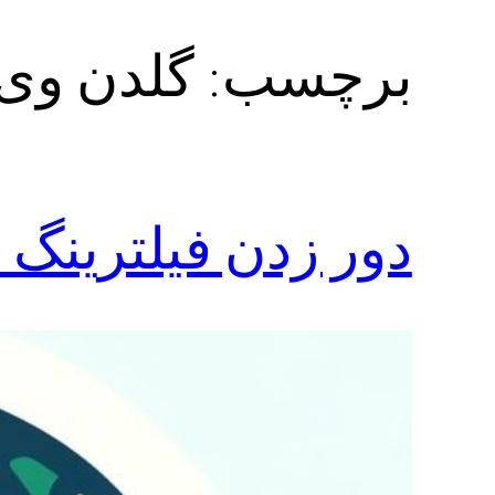
برچسب:
گلدن وی 
دور زدن فیلترینگ از طریق