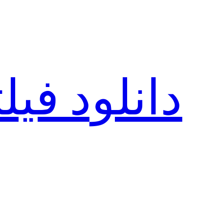
رفتن
به
محتوا
دانلود فی