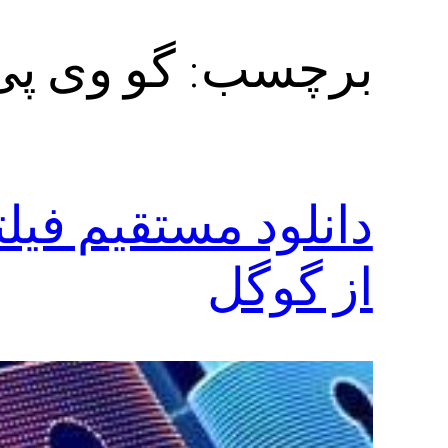
برچسب:
گو وی پی
دانلود مستقیم فی
از گوگل