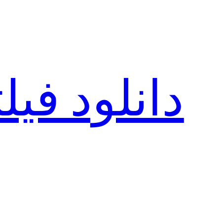
رفتن
به
محتوا
دانلود فی