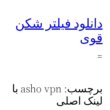
رفتن
به
دانلود فیلتر شکن
محتوا
قوی
برچسب:
asho vpn با
لینک اصلی