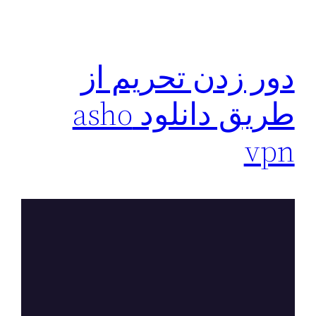
دور زدن تحریم از
طریق دانلود asho
vpn