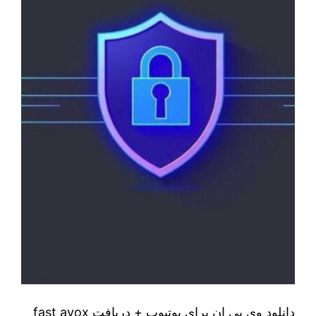
دانلود وی پی ان برای یوتیوب + دریافت fast avox