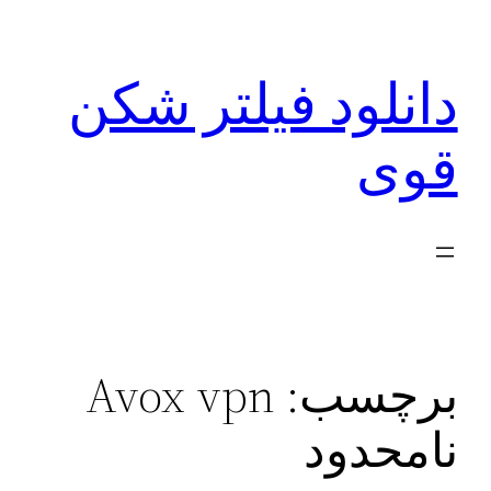
رفتن
به
دانلود فیلتر شکن
محتوا
قوی
برچسب:
Avox vpn
نامحدود