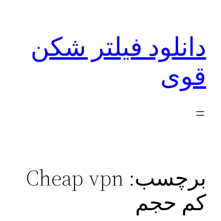
رفتن
به
دانلود فیلتر شکن
محتوا
قوی
برچسب:
Cheap vpn
کم حجم