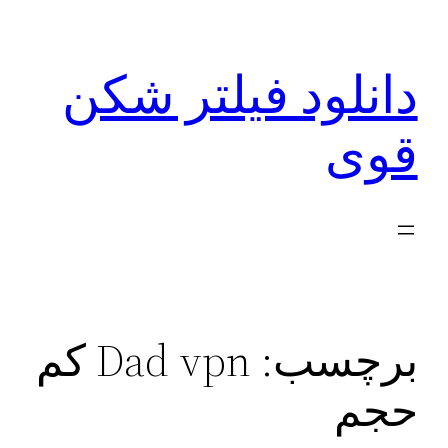
رفتن
به
دانلود فیلتر شکن
محتوا
قوی
برچسب:
Dad vpn کم
حجم